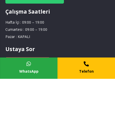
Çalışma Saatleri
Hafta İçi : 09:00 – 19:00
Cumartesi : 09:00 – 19:00
Pazar : KAPALI
Ustaya Sor
Ustaya Sor
WhatsApp
Telefon
Tesisat Hizmetim
Hizmet Bölgelerimiz
İstanbul Anadolu Yakası
İstanbul Avrupa Yakası