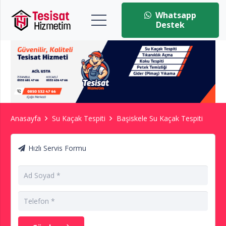
Whatsapp
Destek
Anasayfa
Su Kaçak Tespiti
Başiskele Su Kaçak Tespiti
Hızlı Servis Formu