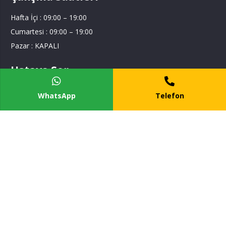
Hafta İçi : 09:00 – 19:00
Cumartesi : 09:00 – 19:00
Pazar : KAPALI
Ustaya Sor
WhatsApp
Telefon
Ustaya Sor
Tesisat Hizmetim
Hizmet Bölgelerimiz
İstanbul Anadolu Yakası
İstanbul Avrupa Yakası
Kocaeli Bölgesi