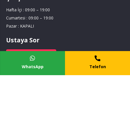
Hafta İçi : 09:00 – 19:00
Cumartesi : 09:00 – 19:00
Pazar : KAPALI
Ustaya Sor
Ustaya Sor
WhatsApp
Telefon
Tesisat Hizmetim
Hizmet Bölgelerimiz
İstanbul Anadolu Yakası
İstanbul Avrupa Yakası
Kocaeli Bölgesi