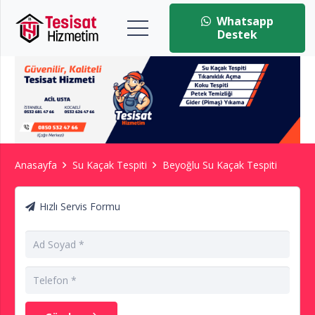
Whatsapp
Destek
Anasayfa
Su Kaçak Tespiti
Beyoğlu Su Kaçak Tespiti
Hızlı Servis Formu