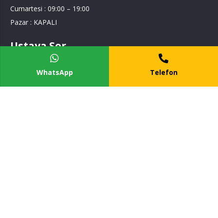
Cumartesi : 09:00 – 19:00
Pazar : KAPALI
Ustaya Sor
WhatsApp
Telefon
Ustaya Sor
Tesisat Hizmetim
Hizmet Bölgelerimiz
İstanbul Anadolu Yakası
İstanbul Avrupa Yakası
Kocaeli Bölgesi