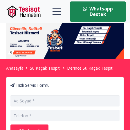
Whatsapp
Destek
Anasayfa
Su Kaçak Tespiti
Derince Su Kaçak Tespiti
Hızlı Servis Formu