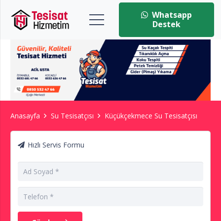
Whatsapp
Destek
Anasayfa
Su Tesisatçısı
Küçükçekmece Su Tesisatçısı
Hızlı Servis Formu