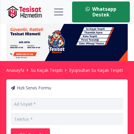
Whatsapp
Destek
Anasayfa
Su Kaçak Tespiti
Eyüpsultan Su Kaçak Tespiti
Hızlı Servis Formu