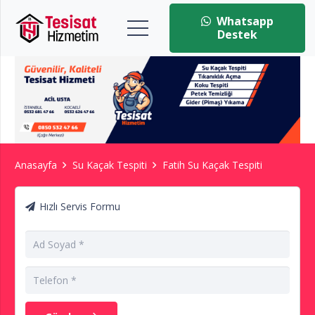
Whatsapp
Destek
Anasayfa
Su Kaçak Tespiti
Fatih Su Kaçak Tespiti
Hızlı Servis Formu